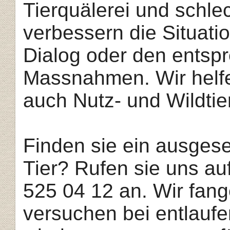
Tierqu
älerei
und
schlec
verbessern die
Sit
uatio
Dialog oder den entsp
Massnahmen. Wir
helf
auch Nutz- und Wildtie
Finden
sie ein ausgese
Tier? Rufen sie uns a
525 04 12 an. Wir
fan
versuchen bei ent
lauf