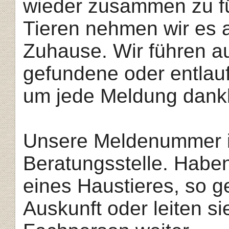
wie
der zusamm
en zu f
Tie
ren neh
men wir es 
Zuhause.
Wir führen a
gefundene oder entlauf
um jede Meldung dank
Unsere Meldenummer i
Beratungsstelle. Habe
eines Haustieres, so g
Auskunft oder leiten s